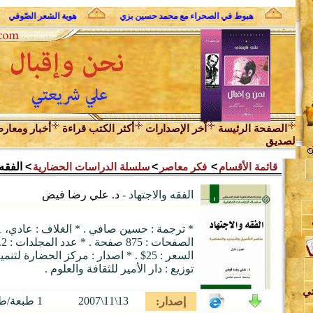
لثوري
هبوط في الصحراء مع محمد حسين بزي
هوية الشعر الصّوفي
الصفحة الرئيسة
اّخر الإصدارات
أكثر الكتب قراءة
أخبار ومعار
لصديق
قائمة الأقسام
>
فكر معاصر
>
سلسلة الدراسات الحضارية
> الفقه 
الفقه والاجتهاد
-
د. علي رضا فيض
ا
ن
السعر : 25$ . * اصدار : مركز الحضارة لت
توزيع : دار الأمير للثقافة والعلوم .
تي
13\11\2007
1 طبعة/طبعات
إصدار:
د