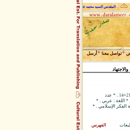
المقدس السيد محمد علي فضل الله وحديث الروح
عبد المجيد زراقط 
ض
تواصل معنا
أرسل
والاجتهاد
* ترجمة : حسين صافي . * الغلاف : عادي، 21×14 . * عدد
لصفحات : 875 صفحة . * عدد المجلدات : 2. * اللغة : عربي . *
نمية الفكر الإسلامي . *
الفهرس