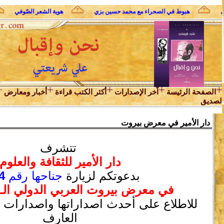
وري
هبوط في الصحراء مع محمد حسين بزي
هوية الشعر الصّوفي
الصفحة الرئيسة
اّخر الإصدارات
أكثر الكتب قراءة
أخبار ومعارض
لصديق
دار الأمير في معرض بيروت
تتشرف
دار الأمير للثقافة والعلوم
بدعوتكم لزيارة
جناحها رقم
4
في معرض بيروت العربي الدولي الـ 61 للكتاب
للاطلاع على أحدث اصداراتها واصدارات دا
العارف