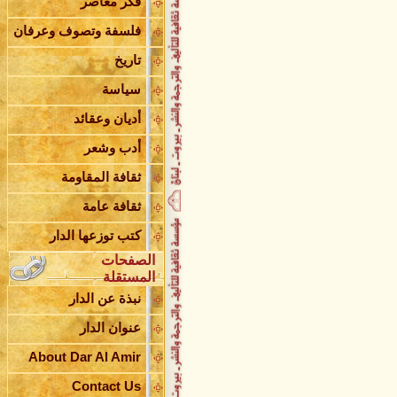
فكر معاصر
العربي
قراءة في كتاب التغيير والإصلاح
فلسفة وتصوف وعرفان
برحيل الحاجة سامية شعيب
تاريخ
«إحكي يا شهرزاد» اهتمام بشؤون
المرأة المعاصرة
سياسة
النموذج وأثره في صناعة الوعي
تبادل الدلالة بين حياة الشاعر وحياة
أديان وعقائد
شخوصه
الشيعة والدولة ( الجزء الثاني )
أدب وشعر
الشيعة والدولة ( الجزء الأول )
ثقافة المقاومة
الإمام الخميني من الثورة إلى الدولة
العمل الرسالي وتحديات الراهن
ثقافة عامة
توقيع كتاب أغاني القلب في علي
النَّهري
كتب توزعها الدار
حفل توقيع كتاب أغاني القلب
الصفحات
إصدار جديد للدكتور علي شريعتي
المستقلة
صدور كتاب قراءات نقدية في رواية
نبذة عن الدار
شمس
حريق في مخازن دار الأمير
عنوان الدار
دار الأمير تنعى السيد خسرو شاهي
إعلان هام
About Dar Al Amir
صدر حديثاً ديوان وطن وغربة
Contact Us
عبد النبي بزي يصدر ديوانه أصحاب