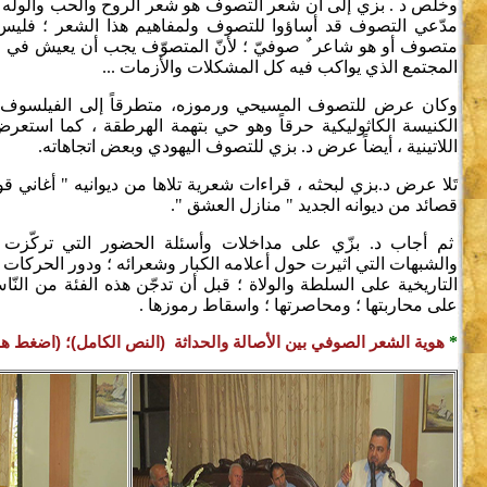
وخلص د . بزي إلى أن شعر التصوف هو شعر الروح والحب والوله 
مدّعي التصوف قد أساؤوا للتصوف ولمفاهيم هذا الشعر ؛ فلي
متصوف أو هو شاعر ٌ صوفيّ ؛ لأنّ المتصوّف يجب أن يعيش في ق
المجتمع الذي يواكب فيه كل المشكلات والأزمات ...
وكان عرض للتصوف المسيحي ورموزه، متطرقاً إلى الفيلسوف جو
الكنيسة الكاثوليكية حرقاً وهو حي بتهمة الهرطقة ، كما استعر
اللاتينية ، أيضاً عرض د. بزي للتصوف اليهودي وبعض اتجاهاته.
تَلا عرض د.بزي لبحثه ، قراءات شعرية تلاها من ديوانيه " أغاني ق
قصائد من ديوانه الجديد " منازل العشق ".
ثم أجاب د. بزّي على مداخلات وأسئلة الحضور التي تركّزت
والشبهات التي اثيرت حول أعلامه الكبار وشعرائه ؛ ودور الحركات 
التاريخية على السلطة والولاة ؛ قبل أن تدجّن هذه الفئة من النّ
على محاربتها ؛ ومحاصرتها ؛ واسقاط رموزها .
*
هوية الشعر الصوفي بين الأصالة والحداثة (النص الكامل)؛ (اضغط هنا