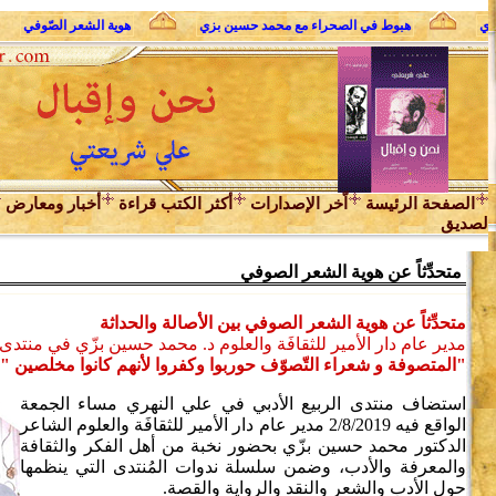
 الثوري
هبوط في الصحراء مع محمد حسين بزي
هوية الشعر الصّوفي
الصفحة الرئيسة
اّخر الإصدارات
أكثر الكتب قراءة
أخبار ومعارض
لصديق
متحدِّثاً عن هوية الشعر الصوفي
متحدِّثاً عن هوية الشعر الصوفي بين الأصالة والحداثة
مدير عام دار الأمير للثقافَة والعلوم د. محمد حسين بزّي في منتدى الر
"المتصوفة و شعراء التّصوّف حوربوا وكفروا لأنهم كانوا مخلصين "
استضاف منتدى الربيع الأدبي في علي النهري مساء الجمعة
الواقع فيه 2/8/2019 مدير عام دار الأمير للثقافَة والعلوم الشاعر
الدكتور محمد حسين بزّي بحضور نخبة من أهل الفكر والثقافة
والمعرفة والأدب، وضمن سلسلة ندوات المُنتدى التي ينظمها
حول الأدب والشعر والنقد والرواية والقصة.