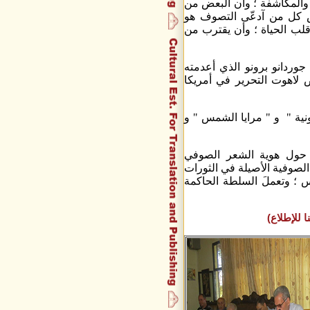
والمكاشفة ؛ وأن البعض من
س كل من آدعّى التصوف هو
لب الحياة ؛ وأن يقترب من
ردانو برونو الذي أعدمته
ض لاهوت التحرير في أمريكا
ونية " و " مرايا الشمس " و
 حول هوية الشعر الصوفي
الصوفية الأصيلة في الثورات
اس ؛ وتعملَ السلطة الحاكمة
 للإطلاع)