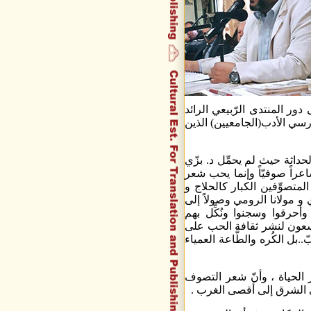
ور المنتدى الرّبيعي الرائد
سي الأدب(الجامعيين) الذين
داثة حيث لم يحمِّل د. بزّي
عراً صوفيّاً وإنما يحب شعر
المتصوِّفين الكبار كالحلاج و
 مولانا الرومي وصولاً إلى
ا وأحرقوا وسجنوا ونُكِّل بهم
 يسعون لنشر ثقافة الحب على
..بل الكُره والطَّاعة العمياء
 الحياة ، وأنّ شعر التصوف
ى الشرق إلى أقصى الغرب .