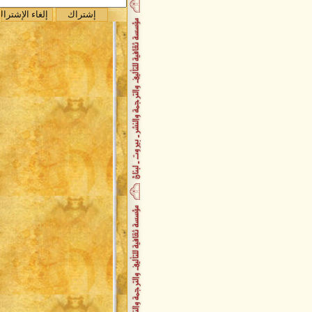
صدر حديثاً / قراءة نفسية في واقعة
الطف
صدر حديثاً / ديوان جبر مانوليا
صدر حديثاً / فأشارت إليه
صدر حديثاً / رقص على مقامات
المطر
تكريم وحفل توقيع حاشد للسفير
علي عجمي
حفل توقيع أحلام موجوعة
توقيع ديوان حقول الجسد
باسلة زعيتر تُصدر باكورة أعمالها
السفير علي عجمي يُصدر حقول
الجسد
صدر حديثاً عن دار الأمير كتاب عين
الانتصار
جديد دار الأمير : مختصر كتاب الحج
للدكتور علي شريعتي
صدر حديثاً كتاب دم ابيض
اصدارات مركز الحضارة لتنمية
الفكر الإسلامي