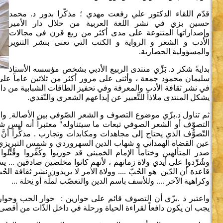
قدّم اللقاء الدكتور علي رفعت مهدي ؛ مذكّرا بدور د. محمد
حسين بزي في نشر اللغة العربية من خلال دار الأمير
وإصداراتها المتنوعة على مدى أكثر من ربع قرن في مجالات
الأدب و الشعر و الرواية و الكتب التي تعنى بنشر التنوير
والمسؤولية الحضارية.
بدايةً شكر د. بَزِّي منتدى الربيع الأدبي بشخص مؤسسه الأستاذ
سليمان محمود جمعة ، وأثنى على مرور أكثر من ثلاثين عاماً على د
في نشر ثقافة الأدب والمعرفة وفي تحفيز الطاقات الشبابية من دار
يشكل المنتدى ملاذاً للتَّعبير عن إبداعهم الشعري والنّقدي.
ثم تناول د.بزّي موضوع التصوف و الشعر الصّوفي بين الأصالة ِ والح
التصوّف أو الشعر الصوفي تبعات ما سيتناوله" معتبراً أنه ليس شا
التّصوُّف الذي يحتاج إلى مجاهدات ومكابدات وتجارب . مذكِّراً أنَّ 
عين القضاة الهمداني و شهاب الدين السهروردي و شمس التبريزي و
صدر المتألهين وختاماً الإمام الخميني قد حوربوا وكُفِّروا وقُتِّلو
وشُرِّدوا على أيدي ولاة زمانهم ، لأنهم كانوا مخلصين صادقين ...
قاعدة أن الدّين هو الحُبّ .... وولاة الأمر لا يريدون نشر ثقافة الحُبّ
وكراهية الآخر .... وللأسف باسم الدين والتعصّب لملَّة أو نِحلة ...
واعتبر د .بزّي أن التصوف قائم على حوارين : حوار الحب وحوار
يجب ان يكون دافعاً لقراءة الحياة ورحلة في داخل الذّات من أقص