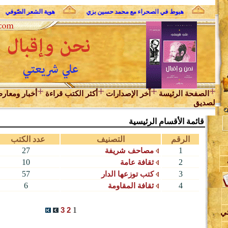
لثوري
هبوط في الصحراء مع محمد حسين بزي
هوية الشعر الصّوفي
الصفحة الرئيسة
اّخر الإصدارات
أكثر الكتب قراءة
أخبار ومعار
لصديق
قائمة الأقسام الرئيسية
الرقم
التصنيف
عدد الكتب
1
مصاحف شريفة
27
2
ثقافة عامة
10
3
كتب توزعها الدار
57
ن
4
ثقافة المقاومة
6
3
2
1
تي
د