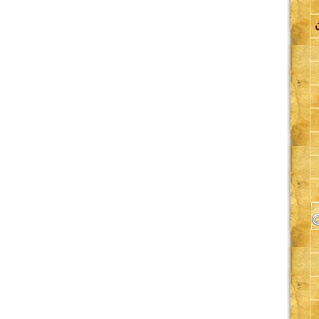
اة
لة
ة
ي