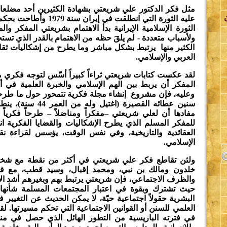
مثل فكر الدكتور علي شريعتي بشهادة الكثيرين أحد مضلع
عليه الثورة التي انطلقت في إير
الثورة الإسلامية الإيرانية بدأ الاهتمام بشريعتي المفكر والم
ولأسباب متعددة - لم يلقَ حظه من الاهتمام بالقدر الذي تس
الكثير منها يرتبط بشكل مباشر وما يطرح من إشكاليات ثقاف
العربي والإسلامي.
اة
لقد عكست كتابات شريعتي ثراءاً كبيراً أسّس لتوجه فكري م
المفكر أن يربط بين الهم الإسلامي والخبرة العلمية في أف
وعليه، فإن مشروع إنشاء مجلة فكرية تتمحور حول ما طر
لة
سنين عطائه القصيرة (اغتي
مفادها أن لعلي شريعتي –مفكراً ومناضلاً – طرحاً فكرياً م
للمفكر المسلم الذي يطرح الإشكاليات والقضايا الفكرية انط
العقائدية والتاريخية، وفي نفس الوقت، يؤسس لقراءة نق
الإسلامي.
ولئن تقاطع فكر علي شريعتي في أكثر من نقطة مع شخص
ة
خلدون ومالك بن نبي، ومحمد إقبال، وسيد قطب، مع فو
والظرف الاجتماعي، فإن شريعتي يرتبط بهم وبغيرهم أشد الار
حيث تشترك وبقوة في اعتبار المجتمعات المسلمة شأنه
ي
البشرية حقولاً اجتماعية حيّة، لا يمكن الحديث عن التغيير ف
العلمي للسنن أو القوانين الاجتماعية التي تحكم مسيرتها. 
في فترته الباريسية من التطور الهائل الذي حصل في مناه