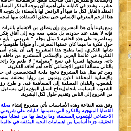
والإنسانية والمدارس التي صاحبت صعود الرأسمالية –خاصة ب
عشر- ، وشدد في كتاباته على أهمية أن يتوجه المفكر المسلم 
المقلد (القابل لكل ما فيها أو الرافض لها بالجملة) بل بتو
هذا الزخم المعرفي الإنساني حتى تتحقق الاستفادة منها لمجت
ومع يقيننا بأن هذا المشروع وإن ينطلق من الاهتمام بالتراث
فإنه لا يقف عند حدوده، بل يذهب معه وبه إلى آفاق فكرية 
ل
ومعاصرة: على هذه الخلفية لا تمثل مجلة " شريعتي " بأية حا
حول فكرة ما مهما كان عمقها المعرفي، أو طوافاً طقوسياً
شأنها الفكري، إنما يطمح هذا المشروع إلى أن يقدم أنموذج
الفكرية في عالمنا العربي والإسلامي المستدرج من داخله و
ا
ذاته، ومسخها قسرياً في نسخ "معولمة" لا طعم ولا رائحة
بالتالي مسألة التغيير الاجتماعي كأحد أهم آفاقه الفكرية.
ومن ثم يمثل هذا المشروع دعوة ملحة للمتخصصين في حقول
والإنسانية المختلفة الذين يهتمون من زوايا مختلفة بمسائ
للشعوب والبلدان المسلمة إلى المساهمة فيه، و طرح رؤا
الشعوب المسلمة، باتجاه إيضاح السبل المؤدية إلى مستقبل 
من الخروج إلى الناس وتقديم حلول لكل البشرية.
وفق هذه القناعة وهذه الأساسيات يأتي مشروع إنشاء
مجلة 
القضايا المنهجية والفكرة التي تضمنتها كتابات علي شريعتي
الاجتماعي للشعوب المسلمة، وما يرتبط بها من قضايا من
الحقيقة جزءاً أساسياً من اهتمامات النخبة المثقفة في عالمنا