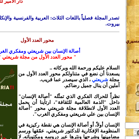
دار الأمير ل
تصدر المجلة فصلياً باللغات الثلاث: العربية والفرنسية والإنك
بيروت.
محور العدد الأول
مسيري
أصالة الإنسان بين شريعتي ومفكري الغ
" محور العدد الأول من مجلة شريعتي "
ة
لية
السلام عليكم ورحمة الله وبركاته ..
يسعدنا أن نضع في متناولكم محور العدد الأول من
ف
مجلة
شريعتي
، الذي سيصدر عما قريب.
آملين أن ينال جميل رضاكم.
ة
نظراً للحراك الفكري الذي تمثّله "أصالة الإنسان"
داخل "الذمة العالمية للثقافة"، ارتأينا أن يحمل
العدد الأول لانطلاقة مجلة شريعتي محور "أصالة
ي
الإنسان بين علي شريعتي ومفكري الغرب".
الإنسان أولاً، أو أصالة الإنسان هي نقطة ركيزية في
المنظومة الإفكارية للدكتور شريعتي، عمّقها ورسم
مضامينها وشرحها ونثرها عبر دروسه ومكتوباته. لا
ة