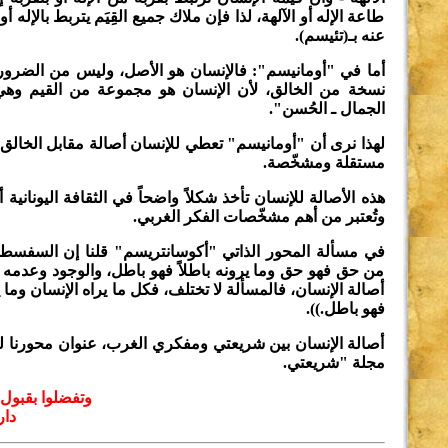
طاعة الإله أو الآلهة، لذا فإن ملاك جميع القِيَم يتربط بالإله أو 
عنه بـ(تئيسم).
أما في "أومانيسم": فالإنسان هو الأصل، وليس من الضرو
نسخة من الخالق، لأن الإنسان هو مجموعة من القيم وهي "
الجمال ـ الحُسن".
لهذا نرى أن "أومانيسم" تعطي للإنسان أصالة مقابل الخالق أو 
مستقلة ومشخّصة.
هذه الأصالة للإنسان تأخذ شكلاً واضحاً في الثقافة اليونانية
وتُعتبر من أهم مشخّصات الفكر الغربي.
في مسألة المحور الذاتي "أكوسانتريسم" قلنا إن السفسطائ
من حق فهو حق وما يرونه باطلاً فهو باطل، والوجود وعدمه 
أصالة الإنسان، فالمسألة لا تختلف، فكل ما يراه الإنسان وما ي
فهو باطل.)).
أصالة الإنسان بين شريعتي ومفكري الغرب، عنوان محورنا لب
مجلة "شريعتي.
وتفضلوا بقبول 
دار