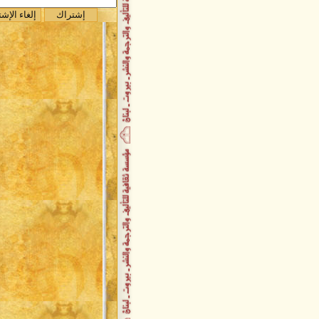
"
صدر حديثاً / قراءة نفسية في واقع
الطف
صدر حديثاً / ديوان جبر مانوليا
صدر حديثاً / فأشارت إليه
صدر حديثاً / رقص على مقامات
المطر
تكريم وحفل توقيع حاشد للسفير
علي عجمي
حفل توقيع أحلام موجوعة
توقيع ديوان حقول الجسد
باسلة زعيتر تُصدر باكورة أعمالها
السفير علي عجمي يُصدر حقول
الجسد
صدر حديثاً عن دار الأمير كتاب عي
الانتصار
جديد دار الأمير : مختصر كتاب الح
للدكتور علي شريعتي
صدر حديثاً كتاب دم ابيض
اصدارات مركز الحضارة لتنمية
الفكر الإسلامي