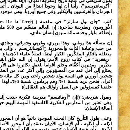
يقول شريعتي في كتابه تاريخ ومعرفة الأديان: ((إذا نظرنا إلى 
"أكوسانتريسم"، رأَيْنا أن لها وجوداً ابتداءً من اليونان ـ أثي
الجرمان والفرنسيين والإنكليز وفي جميع أوروبا، وهي موجودة 
الأوروبيون 
بإضافة مليار وخمسمائة مليون إنسان عادي.
إن مسألة هذا يوناني، وهذا بربري، وغربي وشرقي، وعادي، و
من حب وعبادة الذات والمحورية "أكوسانتريسم"، وإلى يوم
متعلقة بأفكار المفكّرين الكبار أيضاً. فمثلاً علماء الاجتما
"زيغفريد" في كتاب (روح الأمم) يقول: إن الله خلق القوم
مدبِّرين ومديرين أكفّاء، وخلق أقواماً للعمل تكاثروا على ا
يحتاج إلى أقل عدد من المسؤولين وإلى أكثر عدد من العمّا
شخص أوروبي في السنة يولد شخص واحد، ومن كل مائة 
أفراد، فنحن نزيد بنسبة
خلقتنا كمسؤولين عن العمل وأولئك هم العمّال.))
ويقول شريعتي: ((إن "أوماتيسم" مدرسة فكرية جذبت إليها
وهي تعتبر من المدارس الفكرية الفلسفية المهمة اليوم حي
أصالة الإنسان.
وعلى طول التأريخ كان البحث الموجود دائماً هو أن المحور
الإله - أو الآلهة - أم الإنسان. الأديان تعتقد بأن المحور الأصل
الآلهة - وأن قيمة الإنسان ترتبط بقربه من الإله أو بتقرّبه إ