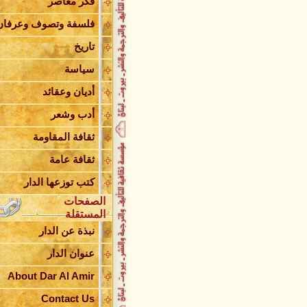
فكر معاصر
العربي
قراءة في كتاب التغيير والإصلاح
فلسفة وتصوف وعرفان
برحيل الحاجة سامية شعيب
تاريخ
«إحكي يا شهرزاد» اهتمام بشؤون
المرأة المعاصرة
سياسة
النموذج وأثره في صناعة الوعي
تبادل الدلالة بين حياة الشاعر وحي
أديان وعقائد
شخوصه
الشيعة والدولة ( الجزء الثاني )
أدب وشعر
الشيعة والدولة ( الجزء الأول )
ثقافة المقاومة
الإمام الخميني من الثورة إلى الدو
العمل الرسالي وتحديات الراهن
ثقافة عامة
توقيع كتاب أغاني القلب في علي
النَّهري
كتب توزعها الدار
حفل توقيع كتاب أغاني القلب
الصفحات
إصدار جديد للدكتور علي شريعتي
المستقلة
صدور كتاب قراءات نقدية في رواي
نبذة عن الدار
شمس
حريق في مخازن دار الأمير
عنوان الدار
دار الأمير تنعى السيد خسرو شاه
إعلان هام
About Dar Al Amir
صدر حديثاً ديوان وطن وغربة
Contact Us
عبد النبي بزي يصدر ديوانه أصحاب