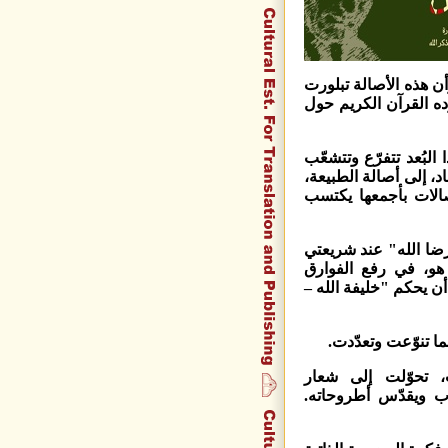
أن هذه الأصالة تبلورت
ه القرآن الكريم حول
البُعد تتفرّع وتتشعّب
د، إلى أصالة الطبيعة،
صالات بأجمعها يكتسب
ضا الله" عند شريعتي
هو، في رفع الفوارق
ن يحكم "خليفة الله –
ما تنوّعت وتعدّدت.
 تحوّلت إلى شعار
رب ويقدّس أطروحاته.