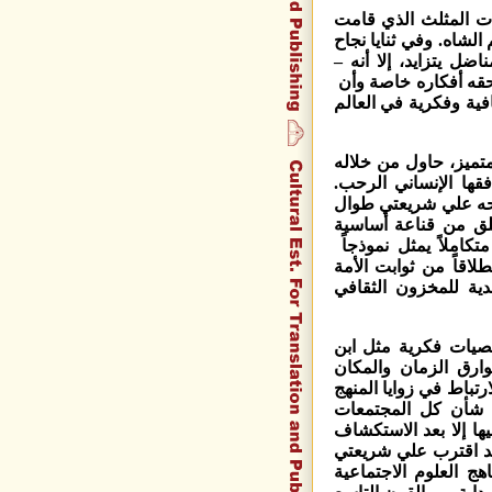
ات المثلث الذي قامت
ان سنة 1979 وأطاحت بحكم الشاه. وفي ثنايا نجاح
ناضل يتزايد، إلا أنه –
تحقه أفكاره خاصة وأن
ية وفكرية في العالم
تميز، حاول من خلاله
قها الإنساني الرحب.
حه علي شريعتي طوال
ل وله من العمر 44 سنة)، ينطلق من قناعة أساسية
تكاملاً يمثل نموذجاً
لاقاً من ثوابت الأمة
دية للمخزون الثقافي
يات فكرية مثل ابن
ارق الزمان والمكان
تباط في زوايا المنهج
ا شأن كل المجتمعات
يها إلا بعد الاستكشاف
لقد اقترب علي شريعتي
ج العلوم الاجتماعية