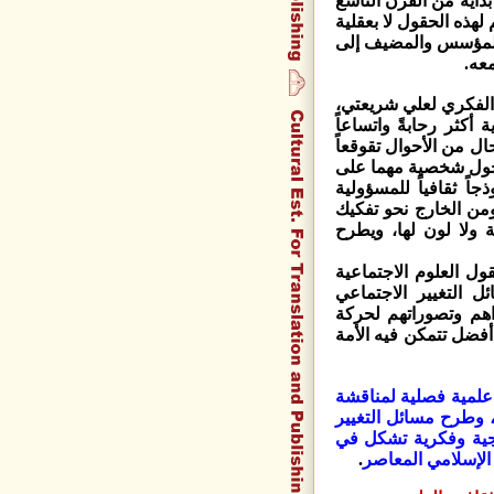
داية من القرن التاسع
لهذه الحقول لا بعقلية
جه المؤسس والمضيف إلى
معه.
 الفكري لعلي شريعتي،
أكثر رحابةً واتساعاً
ل من الأحوال تقوقعاً
 حول شخصية مهما على
اً ثقافياً للمسؤولية
من الخارج نحو تفكيك
 ولا لون لها، ويطرح
 العلوم الاجتماعية
ل التغيير الاجتماعي
هم وتصوراتهم لحركة
أفضل تتمكن فيه الأمة
علمية فصلية لمناقشة
، وطرح مسائل التغيير
هجية وفكرية تشكل في
 الإسلامي المعاصر
.