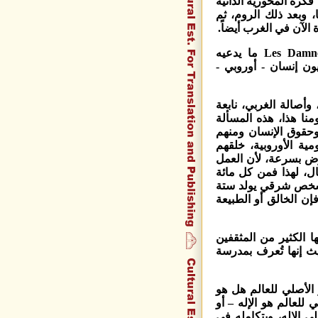
فكرة المحورية الذاتية
نا، وبعد ذلك الروم، ثم
الآن في الغرب أيضاً.
كتب "جان بول سارتر" في مقدمة ( (Les Damnes De la Terre ما يدعيه
وبطريقة ساخرة: إن العالم مقسّم بين 500 مليون إنسان - أوروبي -
أصالة الغربي، نابعة
نا هذا، هذه المسألة
ع وحقوق الإنسان ومنهم
ية الأوروبية، خلقهم
لأرض بسرعة، لأن العمل
ل، لهذا فمن كل مائة
شخص شرقي يولد ستة
 1% وهم يزدادون بنسبة 6%ـ لهذا فإن الخالق أو الطبيعة
 الكثير من المثقفين
ث إنها تُعرف بمدرسة
 الأصلي للعالم هل هو
ي للعالم هو الإله – أو
لى الإله، وبتكامله في