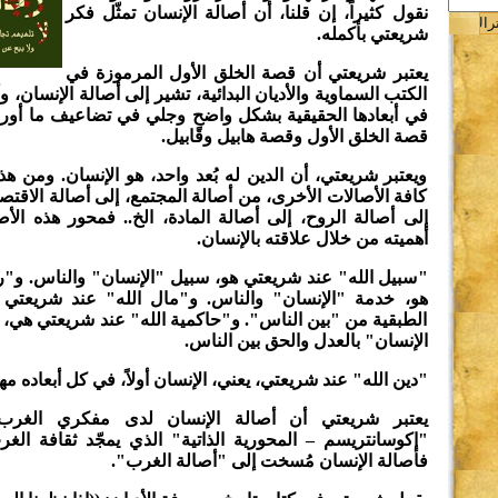
نقول كثيراً، إن قلنا، أن أصالة الإنسان تمثّل فكر
ة
شريعتي بأكمله.
يعتبر شريعتي أن قصة الخلق الأول المرموزة في
الكتب السماوية والأديان البدائية، تشير إلى أصالة الإنسان، و
في أبعادها الحقيقية بشكل واضحٍ وجلي في تضاعيف ما أورد
قصة الخلق الأول وقصة هابيل وقابيل.
ويعتبر شريعتي، أن الدين له بُعد واحد، هو الإنسان. ومن هذا 
كافة الأصالات الأخرى، من أصالة المجتمع، إلى أصالة الاقتصا
إلى أصالة الروح، إلى أصالة المادة، الخ.. فمحور هذه الأ
أهميته من خلال علاقته بالإنسان.
"سبيل الله" عند شريعتي هو، سبيل "الإنسان" والناس. و"ر
هو، خدمة "الإنسان" والناس. و"مال الله" عند شريعتي 
ن
الطبقية من "بين الناس". و"حاكمية الله" عند شريعتي هي، أ
الإنسان" بالعدل والحق بين الناس.
ج
"دين الله" عند شريعتي، يعني، الإنسان أولاً، في كل أبعاده مه
يعتبر شريعتي أن أصالة الإنسان لدى مفكري الغرب،
"إكوسانتريسم – المحورية الذاتية" الذي يمجّد ثقافة الغ
فأصالة الإنسان مُسخت إلى "أصالة الغرب".