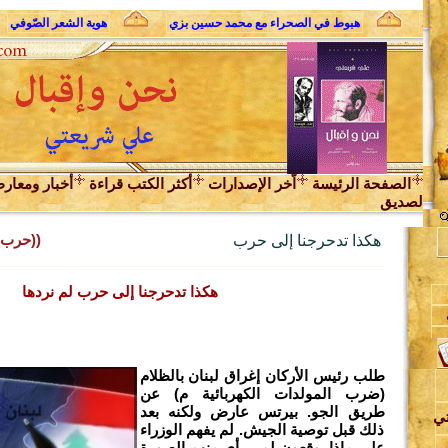
الثوري
هبوط في الصحراء مع محمد حسين بزي
هوية الشعر الصّوفي
الصفحة الرئيسة
اّخر الإصدارات
أكثر الكتب قراءة
أخبار ومعار
لصديق
((حرب ت
هكذا تدحرجنا إلى حرب
هكذا تدحرجنا إلى حرب لم نردها
ن
طلب رئيس الأركان إغراق لبنان بالظلام
(ضرب المولدات الكهربائية م) عن
طريق الجو. بيرتس عارض ولكنه بعد
تي
ذلك قبل توصية الجيش. لم يفهم الوزراء
د
على ماذا يوقعون لم ير أي منهم الصورة