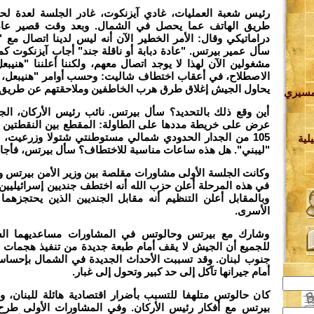
رئيس شعبة العمليات، غادي آيزنكوت، غادر الجلسة لعدة 
طريق الهاتف عما يحصل في الشمال. وبعد وقت قصير عاد 
دراماتيكي وقال: الأمر الخطير الآن أنه ليس لدينا اتصال مع 
سأل عمير بيرتس. "عادة دبابة أو ناقلة جند" أجاب آيزنكوت ك
مشغولين الآن لهذا لا يوجد اتصال معهم، ولكننا أعلننا "هني
الاصطلاح، في أعقاب اختطاف شاليت: وحسب أوامر "هنيبعل، 
يحاول الجيش إغلاق طرق هرب الخاطفين وملاحقتهم عن طريق 
مسيري
أين وقع ذلك بالتحديد؟ سأل بيرتس. نائب رئيس الأركان، ال
ة
105 من الجدار الحدودي شمالي مستوطنتي شتولا وزرعيت، 
لية
"ليبني". هل هذه ساعات مناسبة للاختطاف؟ سأل بيرتس، فأجابو
وكانت الجلسة الأولى مشاورات مقلصة بين وزير الأمن بيرتس و
ف
في هذه المرحلة أعلن حزب الله أنه اختطف جنديين إسرائيليين 
وبالمقابل أعلن التنظيم أنه مقابل الجنديين الذين يحتجزهم
ة
الأسرى.
وشارك مع بيرتس وحالوتس في المشاورات مساعديهما ال
للجميع أن الجيش لا يقف أمام طبعة جديدة من تنفيذ هجمات
ي
جنوب لبنان. وقد تسببت الأحداث الجديدة في الشمال بإحساس 
أمام جيرانها تآكل إلى حد كبير وتحول إلى غبار.
كان حالوتس متلهفا للتسبب بأضرار اقتصادية هائلة للبنان، و
بيرتس مع أفكار رئيس الأركان. وفي المشاورات الأولى طرح
ة