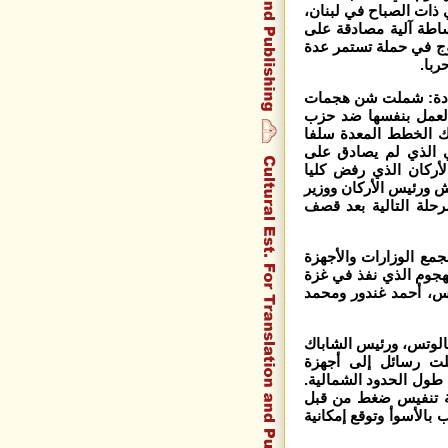
 ذات الصباح في لبنان،
ساطة آلية مصادقة على
ج في حملة تستمر عدة
ربا.
عددة: شملت شن هجمات
 العمل بنفسها ضد حزب
تلك الخطط المعدة سلفا
 الذي لم يصادق على
أركان الذي رفض كليا
 ورئيس الأركان ووزير
رحلة التالية بعد قصف
جمع الوزارات والأجهزة
لهجوم الذي نفذ في غزة
اس، أحمد غندور ومحمد
كان، حالوتس، ورئيس الشاباك
لت رسائل إلى أجهزة
طول الحدود الشمالية.
لية تنفيس ضغط من قبل
بالأسوأ وتوقع إمكانية