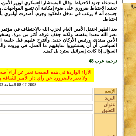
استدعاء جنود الاحتياط. وقال المستشار العسكري لوزير الأمن، إ
تجنيد الاحتياط ضروري على ضوء إمكانية أن تتسع المواجهات.
ة
جسده أنه لا يرغب في تدخل دانغكود وجزم: أصدرت أوامري بأ
احتياط.
بعد الظهر احتفل الأمين العام لحزب الله بالاختطاف في مؤتم
نصر الله معتدا بنفسه، ولكنه جفف عرقه أكثر من مرة. وسخر
الأمن مبتدئ، ورئيس الأركان جديد. وأقترح عليهم قبل جلسة ا
السياسي أن أن يستشيروا سابقيهم ما العمل. في بيروت وال
السؤال إذا كانت إسرائيل سترد بل كيف.
ترجمة عرب 48
الآراء الواردة في هذه الصفحة تعبر عن آراء أصح
ولا تعبر بالضرورة عن رأي دار الأمير للثقافة و
08-07-2008 الساعة 04:03 عدد القراءات
ن
الإسم
ج
البريد
عنوان
التعليق