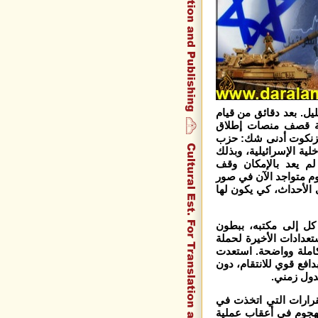
و/ تموز 2006 عند منتصف الليل. بعد دقائق من قيام
ومة قصف منصات إطلاق
آيزنكوت أدنى شك: حزب
ية الإسرائيلية، وبذلك
لم يعد بالإمكان وقف
م متواجد الآن في صور
 الأحداث، كي يكون لها
كل إلى مكتبه، ببطون
ستعدادات الأخيرة لحملة
املة وواضحة. استعدت
افع قوي للانتقام، دون
دول زمني.
قرارات التي اتخذت في
لهجوم في أعقاب عملية