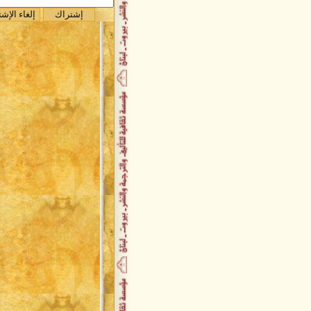
"
صدر حديثاً / قراءة نفسية في واقع
الطف
صدر حديثاً / ديوان جبر مانوليا
صدر حديثاً / فأشارت إليه
صدر حديثاً / رقص على مقامات
المطر
تكريم وحفل توقيع حاشد للسفير
علي عجمي
حفل توقيع أحلام موجوعة
توقيع ديوان حقول الجسد
باسلة زعيتر تُصدر باكورة أعمالها
السفير علي عجمي يُصدر حقول
الجسد
صدر حديثاً عن دار الأمير كتاب عي
الانتصار
جديد دار الأمير : مختصر كتاب الح
للدكتور علي شريعتي
صدر حديثاً كتاب دم ابيض
اصدارات مركز الحضارة لتنمية
الفكر الإسلامي