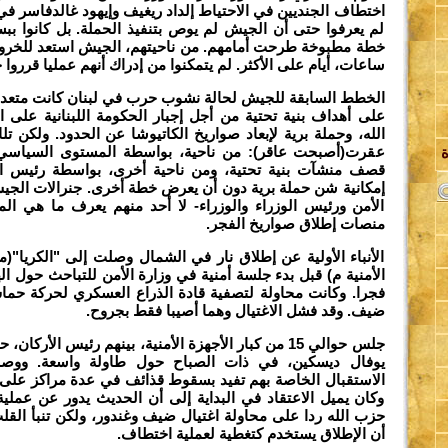
اختطاف الجنديين في الاحتياط إلداد ريغيف وإيهود غالدفاسر في
لم يعرفوا حتى أن الجيش لم يوص بتنفيذ الحملة. بل كانوا بب
خطة مطبوخة طرحت أمامهم. من ناحيتهم، الجيش استعد للخرو
ساعات، أيام على الأكثر. لم يتمكنوا من إدراك أنهم عمليا قرروا ح
الخطط السابقة للجيش لحالة نشوب حرب في لبنان كانت مت
على أهداف بنية تحتية من أجل إجبار الحكومة اللبنانية على
الله، وحملة برية لإبعاد صواريخ الكاتيوشا عن الحدود. ولكن 
ل
عقرت(أصبحت عاقر): من ناحية، بواسطة المستوى السياسي
قصف منشآت بنية تحتية، ومن ناحية أخرى، بواسطة رئيس ال
إمكانية شن حملة برية دون أن يعرض خطة أخرى. جنرالات الجيش
الأمن ورئيس الوزراء والوزراء- لا أحد منهم يعرف ما هي الم
ا
منصات إطلاق صواريخ الفجر.
الأنباء الأولية عن إطلاق نار في الشمال وصلت إلى "الكريا"(م
الأمنية م) قبل بدء جلسة أمنية في وزارة الأمن للتباحث حول ا
فجرا. وكانت محاولة لتصفية قادة الذراع العسكري لحركة حم
ضيف. وقد فشل الاغتيال وهما أصيبا فقط بجروح.
جلس حوالي 15 من كبار الأجهزة الأمنية، بينهم رئيس الأر
يوفال ديسكين، في ذات الصباح حول طاولة واسعة. ووص
الاستقبال الخاصة بهم تفيد بسقوط قذائف في عدة مراكز على 
وكان يميل الاعتقاد في البداية إلى أن الحديث يدور عن عم
حزب الله ردا على محاولة اغتيال ضيف وغندور، ولكن تنبأ القلب 
أن الإطلاق يستخدم كتغطية لعملية اختطاف.