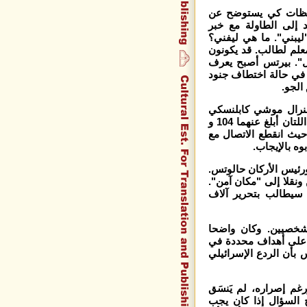
لحظات كي يستوضح عن
إلى الطاولة مع خبر
"ليبني". ما هي ليفني؟
معلم لطالب. قد يكونون
بعل". بيرتس أصبح يعرف
في حالة اختطاف جنود
الجو.
جنرال موشي كابلنسكي
عرض على خريطة مددها على الطاولة: المقطع بين النقطتين اللتان أبلغ عنهما 104 و
حيث انقطع الاتصال مع
ه بالإيجاب.
رئيس الأركان حالوتس.
ونقلا إلى "مكان آمن".
ا سيطالب بتحرير آلاف
شخصيين. وكان واضحا
 على أهداف محددة في
بأن الردع الإسرائيلي
رغم إصراره، لم يَنسَق
 السؤال إذا كان يجب