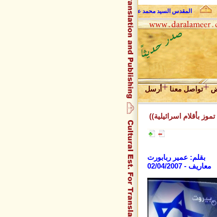
المقدس السيد محمد علي فضل الله وحديث الروح
عبد المجيد زراقط
ض
تواصل معنا
أرسل
موز بأقلام اسرائيلية))
بقلم: عمير ربابورت
معاريف - 02/04/2007