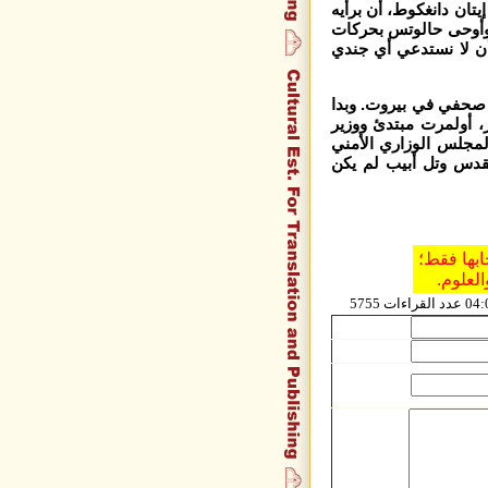
يتان دانغكوط، أن برأيه
 وأوحى حالوتس بحركات
ن لا نستدعي أي جندي
ر صحفي في بيروت. وبدا
، أولمرت مبتدئ ووزير
لمجلس الوزاري الأمني
قدس وتل أبيب لم يكن
ابها فقط؛
العلوم.
5755