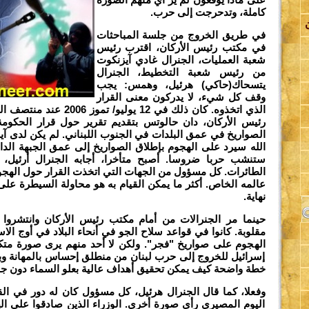
كاملة، وتدحرجت إلى حرب.
في طريق الخروج من جلسة المباحثات
في مكتب رئيس الأركان، اقترب رئيس
شعبة العمليات، الجنرال غادي آيزنكوت
من رئيس شعبة التخطيط، الجنرال
يتسحاك(حاكي) هرئيل، وهمس: يجب
اة
وقف كل شيء، لا يدركون معنى القرار
الذي اتخذوه. كان ذلك في 12 يولي
رئيس الأركان، دان حالوتس بتقديم تقرير حول قرار الحك
الصواريخ في عمق البلدات في الجنوب اللبناني. لم يكن لدى 
لة
الله سيرد على الهجوم بإطلاق الصواريخ إلى عمق الجبهة الداخل
ستنشب حربا ضروسا. أصبح متأخرا، أجابه الجنرال أرئيل، 
الطائرات. كل مسؤول من الجهات التي اتخذت القرار حول الهجو
عالمه الخاص. أكثر ما يمكن القيام به هو محاولة السيطرة على
نهاية.
حينما مر الجنرالات من أمام مكتب رئيس الأركان وانتشروا 
ة
مقلوبة. كانوا في قواعد سلاح الجو في أنحاء البلاد في أوج الا
الهجوم على صواريخ "فجر". ولكن لا أحد منهم يرى صورة متك
إسرائيل للخروج إلى حرب لبنان من منطلق إحساس بالمهانة وبد
ي
خطة واضحة كيف يمكن تحقيق أهداف عالية بعلو السماء دون ج
وفعلا، كما قال الجنرال هرئيل، كل مسؤول كان له دور في ال
اليوم المصيري رأى صورة أخرى. الوزراء الذين صادقوا على ا