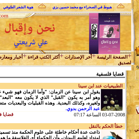
لثوري
هبوط في الصحراء مع محمد حسين بزي
هوية الشعر الصّوفي
الصفحة الرئيسة
اّخر الإصدارات
أكثر الكتب قراءة
أخبار ومعار
لصديق
قضايا فلسفية
الطبيعيات عند ابن سينا
يقول ابن سينا عن الزمان: "وأما الزمان فهو شيء غي
وهو أمر به يكون "القبل" الذي لا يكون معه "البعد". 
ولغيره، وكذلك البعدية. وهذه القبليات والبعديات متصل
عبد الرحمن بدوي.
ن
قضايا ف
03-07-2008 الساعة 07:17
خطأ الحكم بالنقل
تي
ذاعت عدة أحكام خاطئة على علوم الحكمة منذ تسميتها 
امتداد لعلوم اليونان، وأن الحكماء أي الفلاسفة ما هو إ
د