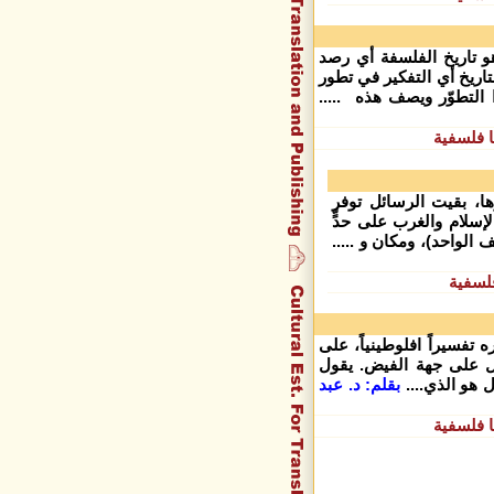
 تاريخ الفلسفة أي رصد
تاريخ أي التفكير في تطور
التطوّر ويصف هذه .....
 فلسفية
رها، بقيت الرسائل توفر
إسلام والغرب على حدٍّ
ف الواحد)، ومكان و .....
لسفية
 تفسيراً افلوطينياً، على
 على جهة الفيض. يقول
 هو الذي....
بقلم: د. عبد
 فلسفية