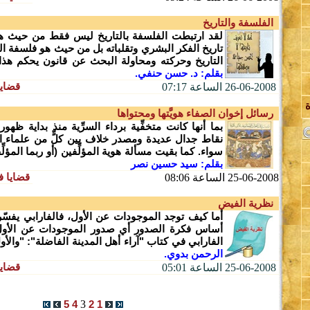
الفلسفة والتاريخ
لقد ارتبطت الفلسفة بالتاريخ ليس فقط من حيث هو
تاريخ الفكر البشري وتقلباته بل من حيث هو فلسفة ال
التاريخ وحركته ومحاولة البحث عن قانون يحكم هذا 
بقلم: د. حسن حنفي.
قضايا
26-06-2008 الساعة 07:17
ل
رسائل إخوان الصفاء هويَّتها ومحتواها
بما أنها كانت متخفِّية برداء السرِّية منذ بداية ظهو
نقاط جدال عديدة ومصدر خلاف بين كلٍّ من علماء ال
ا
سواء. كما بقيت مسألة هوية المؤلِّفين (أو ربما المؤلِّ
بقلم: سيد حسين نصر
قضايا ف
25-06-2008 الساعة 08:06
نظرية الفيض
أما كيف توجد الموجودات عن الأول، فالفارابي يفسّره
أساس فكرة الصدور أي صدور الموجودات عن الأول
الفارابي في كتاب "آراء أهل المدينة الفاضلة": "والأول
الرحمن بدوي.
قضايا
25-06-2008 الساعة 05:01
5
4
3
2
1