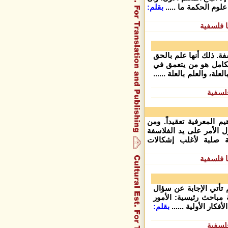
لوم الحكمة ما .....
بقلم:
 فلسفية
فة. ذلك أنها علم بالحق
الكامل هو من يتعمق في
لة، والعلم بالعلة ......
لسفية
 المعرفية تعقيداً. ومن
ل الأمر على يد الفلاسفة
ة صلبة لأغلب إشكالات
 فلسفية
 تأتي الإجابة عن سؤال
 مباحث رئيسية: الأمور
كار الأولية ......
بقلم:
لسفية