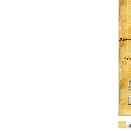
مسيري
ة
لية
ف
ة
ي
ة