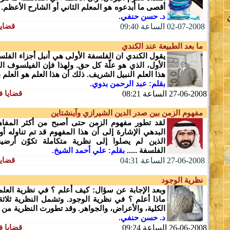
أقصى ما أبدعوه هو المعلم الثاني أو الشارح الأعظم. ع
د. حسن حنفي.
قضايا
02-07-2008 الساعة 09:40
ما بعد الطبيعة عند الكندي
يقول الكندي ان الفلسفة الأولى هي أنبل أجزاء الفلس
الأول، الذي هو علّة كل حق. ولهذا فإن الفيلسوف 
اة
هذا العلم النبيل الشريف. ذلك أن هذا العلم هو العلم بالع
بقلم: عبد الرحمن بدوي.
قضايا ف
27-06-2008 الساعة 08:21
لة
مفهوم الزمن بين صدر الدين الشيرازي وآينشتاين
لقد تطور مفهوم الزمن حتى أصبح من أكثر المفاهيم
البدهي الإشارة إلى أن هذا المفهوم قد تم تناوله أو
الذين لم يصلوا إلى نظرية متكاملة تكوّن أرضي
الفلسفة .....
بقلم: علي أحمد الشيخ.
قضايا
27-06-2008 الساعة 04:31
ة
نظرية الوجود
وبعد الإجابة عن سؤال: كيف أعلم ؟ في نظرية العلم
ي
ماذا أعلم ؟ في نظرية الوجود. وتشمل النظرية ثلاثة
الكلية، والأعراض، والجواهر. وقد تطورت النظرية من الأف
د. حسن حنفي.
قضايا ف
26-06-2008 الساعة 09:24