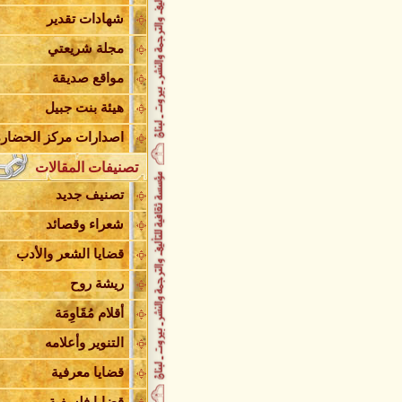
عبد النبي بزي يصدر ديوانه أصحاب
الكساء
شهادات تقدير
توزيع كتاب هبوط في الصحراء في
لبنان
مجلة شريعتي
إطلاق كتاب هبوط في الصحراء
مواقع صديقة
صدور هبوط في الصحراء
متحدِّثاً عن هوية الشعر الصوفي
هيئة بنت جبيل
نعي العلامة السيّد محمد علي فض
الله
اصدارات مركز الحضارة
ندوة أدبية مميزة وحفل توقيع
تصنيفات المقالات
احكي يا شهرزاد في العباسية
في السرد العربي .. شعريّة وقضاي
تصنيف جديد
معرض مسقط للكتاب 2019
شعراء وقصائد
دار الأمير تنعى د. بوران شريعت
رضوي
قضايا الشعر والأدب
العرس الثاني لـ شهرزاد في
النبطية
ريشة روح
صدر حديثاً كتاب " حصاد لم يكتمل
"
أقلام مُقَاوِمَة
جديد الشاعر عادل الصويري
التنوير وأعلامه
درية فرحات تُصدر مجموعتها
القصصية
قضايا معرفية
تالا - قصة
سِنْدِبادِيَّات الأرز والنّخِيل
قضايا فلسفية