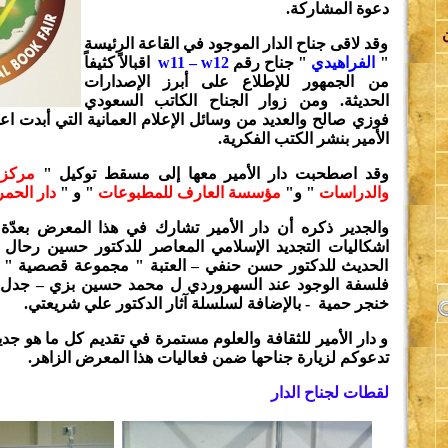
دعوة المشاركة.
وقد لاقى جناح الدار الموجود في القاعة الرئيسة
"
الفراهيدي
" جناح رقم
w11 – w12
اقبالاً كثيفاً
من الجمهور للإطلاع على أبرز الإصدارات
الحديثة. ومن زوار الجناح الكاتب السعودي
فوزي صالح والعديد من وسائل الإعلام العمانية التي أبدت اعج
اة
الأمير بنشر الكتب الفكرية.
وقد اصطحبت دار الأمير معها إلى مسقط توكيل "
مركز 
والدراسات
" و"
مؤسسة العارف للمطبوعات
" و "
دار الحمر
لة
والجدير ذكره أن دار الأمير تشارك في هذا المعرض بعدّة 
اشكاليات التجديد الإسلامي المعاصر للدكتور حسين رحال 
الحديث للدكتور حسن حنفي – العتبة " مجموعة قصصية " ل
فلسفة الوجود عند السهروردي ل محمد حسين بزي – جدل الإب
خنجر حمية - بالإضافة لسلسلة آثار الدكتور علي شريعتي.
ة
و دار الأمير للثقافة والعلوم مستمرة في تقديم كل ما هو جديد
تدعوكم لزيارة جناحها ضمن فعاليات هذا المعرض الزاهر.
ي
لقطات لجناح الدار