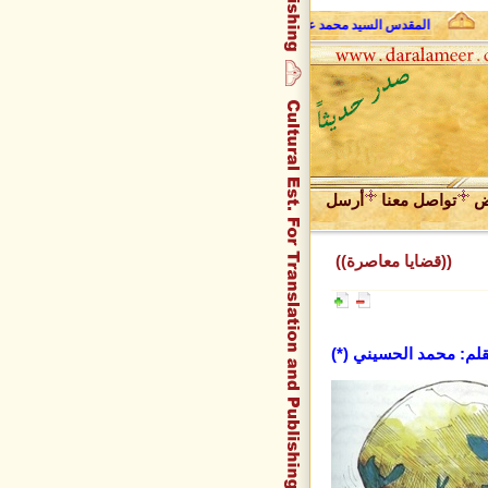
المقدس السيد محمد علي فضل الله وحديث الروح
عبد المجيد زراق
ض
تواصل معنا
أرسل
((قضايا معاصرة))
قلم: محمد الحسيني (*)