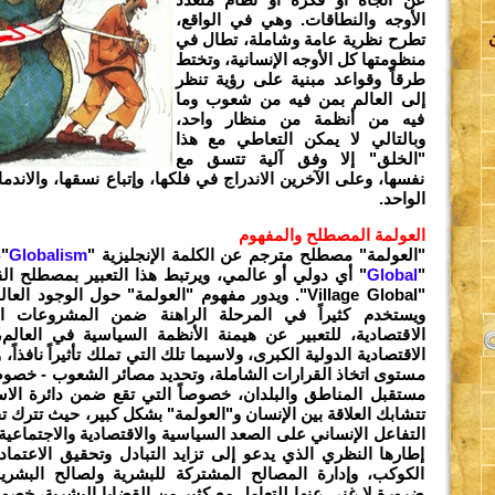
الأوجه والنطاقات. وهي في الواقع،
تطرح نظرية عامة وشاملة، تطال في
منظومتها كل الأوجه الإنسانية، وتختط
طرقاً وقواعد مبنية على رؤية تنظر
إلى العالم بمن فيه من شعوب وما
فيه من أنظمة من منظار واحد،
اة
وبالتالي لا يمكن التعاطي مع هذا
"الخلق" إلا وفق آلية تتسق مع
نفسها، وعلى الآخرين الاندراج في فلكها، وإتباع نسقها، والاندم
الواحد.
لة
العولمة المصطلح والمفهوم
"العولمة" مصطلح مترجم عن الكلمة الإنجليزية "
Globalism
"،
"
Global
" أي دولي أو عالمي، ويرتبط هذا التعبير بمصطلح القري
"Village Global". ويدور مفهوم "العولمة" حول الوجود ا
ويستخدم كثيراً في المرحلة الراهنة ضمن المشروعات ا
الاقتصادية، للتعبير عن هيمنة الأنظمة السياسية في العا
الاقتصادية الدولية الكبرى، ولاسيما تلك التي تملك تأثيراً نافذاً،
ة
مستوى اتخاذ القرارات الشاملة، وتحديد مصائر الشعوب - خصوصا
مستقبل المناطق والبلدان، خصوصاً التي تقع ضمن دائرة الاس
تتشابك العلاقة بين الإنسان و"العولمة" بشكل كبير، حيث تترك تجلّي
ي
التفاعل الإنساني على الصعد السياسية والاقتصادية والاجتماعية وا
إطارها النظري الذي يدعو إلى تزايد التبادل وتحقيق الاعتما
الكوكب، وإدارة المصالح المشتركة للبشرية ولصالح البشرية
ضرورة لا غنى عنها للتعامل مع كثير من القضايا البشرية، خصوص