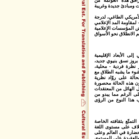
رافق هذه "العولمة" من
ات ومبادئ جديدة وغريبة
الأمريكي الطاغي، لدرجة
لمقاومة المد الإعلامي
ض المؤسسات الإعلامية
ثم الانطلاق نحو الأسواق
إلى الأبعاد الإقليمية
 بروز نسق بنيوي جديد،
نظرة فردية - محلية،
شوء ما يشبه الطلاق مع
حالة على روّاد نظرية
تكون هذه الحالة محصورة
ل الهائل من المعتقدات
على الرغم مما يبدو من
 هذا النوع من الرؤى
لتمتّع بثقافته الخاصة
تلاف على مستوى اللغة
 حضارة في العالم وعلى
 والعقيدة على المستوى