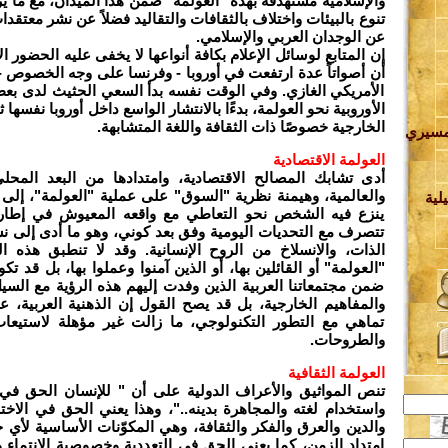
والإسلامية مستهدفة بهذه "العولمة" ضمن هذا الميدان، مع ما ي
تنوع بالبيئات واختلاف بالثقافات والتقاليد فضلاً عن نشر معتقد
عن الوجدان العربي والإسلامي.
إن المتابع لوسائل الإعلام بكافة أنواعها لا يخفى عليه الحضور 
أن أصواتاً عدة ارتفعت في أوروبا - وفرنسا على وجه الخصوص - 
الأمريكي الغازي. وفي الوقت نفسه بدأ السعي الحثيث لدى بع
الأوروبية نحو العولمة، بدءًا بالانتشار الواسع داخل أوروبا نفسها 
الخارجية خصوصًا ذات الثقافة واللغة المتشابهة.
مسيري
العولمة الاقتصادية
أدى تشابك المصالح الاقتصادية، وامتدادها من البعد المحلي 
ة
والعالمية، وهيمنة نظرية "السوق" على عملية "العولمة"، إلى
لية
ينزع فيه الشخص نحو التعاطي مع واقعه المعيوش في إطار 
تتصرف مع التحديات اليومية وفق بعد كوني، وهو ما أدى إلى ن
ف
الذات، والانسلاخ من الروح الإنسانية. وقد لا تنطبق هذه ال
"العولمة" أو القائلين بها، أو الذين آمنوا وعملوا بها، بل قد 
ة
ضمن مجتمعاتنا العربية الذين وفدت إليهم هذه الرؤية مع السي
والمفاهيم الخارجية، بل قد يصح القول إن الذهنية العربية، 
تماهي مع التطور التكنولوجي، ما زالت غير مؤهلة لاستيعاب
والطروحات.
ي
العولمة الثقافية
تنص المواثيق والأعراف الدولية على أن " للإنسان الحق في ا
واستخدام لغته والمجاهرة بدينه.."، وهذا يعني الحق في الاخ
والدين والعرق والفكر والثقافة، وهي المكوّنات الأساسية لأي
ة
امتداد الزمن، كما يعني الحق في التعددية وخصوصية الانتماء