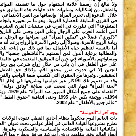
ولا نبالغ إن رسمنا علامة استفهام حول ما تتضمنه المواثي
والطفل، من إشكاليات وسلبيات. فقد حاولت هذه المواثيق عول
خلال "الدعوة إلى تحرير المرأة" وإنصافها من الغبن الاجتماعي 
في القرون السابقة للحضارة الغربية، وهو ما تم تحويره باتجاه إ
المتطرفة" التي تبلورت في الغرب في ستينيات القرن العشرين، أو
التي أعلنت الحرب على الرجال وعلى الدين وحتى على التاريخ 
"ذكوري"، فضلاً عن "تمكين المرأة" في صراعها مع الرجل، من 
ريادة الزوج للأسرة، وصولاً إلى رفض الأسرة والزواج بزعم أنه 
أما بالنسبة لتنظيم حياة الأطفال، بما في ذلك من إباحة للح
والمطالبة برعاية الدول لمن أسمتهم بـ"الناشطين جنسيا" وا
ومساواتهم بالأسوياء، في حين أن المواثيق المعتمدة في عالمنا
على حق الطفل في أن يأتي من خلال زواج شرعي بين رجل 
الجنين إلا في حدوث ضرر محقق للأم، وكذلك حق الطفل ف
الحقيقيين، وغيرها من الحقوق التي تكتسب صفة الواجب والفر
وقد تم تعميم تلك الأفكار عبر عولمتها وتشريعها في إطار ا
"لجنة المرأة" فيها، التي نجحت في صياغة "وثائق دولية" 
"القضاء على ج
"عالم جدير بالأطفال" عام 2002.
وجه آخر لـ"العولمة"
بات العالم اليوم محكوماً بنظام أحادي القطب تقوده الولايات ا
تطرح مشروعها لقيادة العالم، في إطار عولمي تحت عنوان "الد
إمكانياتها المالية والاقتصادية والسياسية والعسكرية وغيرها
أنحاء العالم وفق مفاهيم ورؤى أميركية صرفة. ويطرح هذا الأمر 