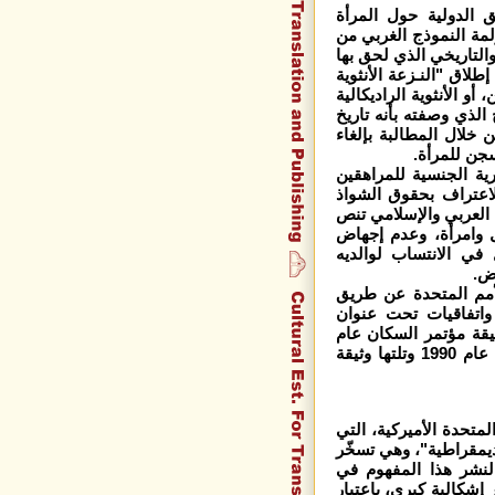
ق الدولية حول المرأة
مة النموذج الغربي من
والتاريخي الذي لحق بها
طلاق "النـزعة الأنثوية
 الأنثوية الراديكالية
الذي وصفته بأنه تاريخ
خلال المطالبة بإلغاء
سجن للمرأة.
رية الجنسية للمراهقين
لاعتراف بحقوق الشواذ
 العربي والإسلامي تنص
وامرأة، وعدم إجهاض
ي الانتساب لوالديه
ض.
لأمم المتحدة عن طريق
واتفاقيات تحت عنوان
ميع أشكال التمييز ضد المرأة" عام 1979، ووثيقة مؤتمر السكان عام
1994م، ووثيقة بكين عام 1995 وحتى اتفاقية "حقوق الطفل" عام 1990 وتلتها وثيقة
لمتحدة الأميركية، التي
يمقراطية"، وهي تسخّر
، لنشر هذا المفهوم في
إشكالية كبرى، باعتبار