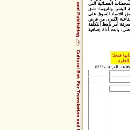
المحطات الفضائية التي
ة البشر. وثانيهما: شق
فرض اقتصاد السوق على
لصناعية الكبرى من فرض
عرفة أمر باهظ التكلفة
طى، باتت أداة إضافية
ابها فقط؛
العلوم.
10572