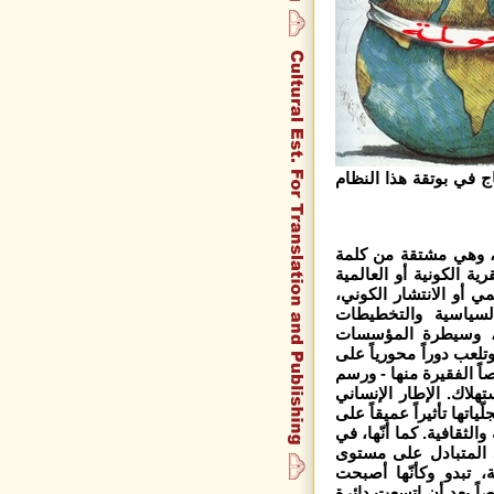
اج في بوتقة هذا النظام
 وهي مشتقة من كلمة
ة الكونية أو العالمية
لعالمي أو الانتشار الكوني،
لسياسية والتخطيطات
لم، وسيطرة المؤسسات
 وتلعب دوراً محورياً على
ً الفقيرة منها - ورسم
تهلاك. الإطار
الإنساني
اتها تأثيراً عميقاً على
لثقافية. كما أنّها، في
د المتبادل على مستوى
، تبدو وكأنّها أصبحت
اً بعد أن اتسعت دائرة