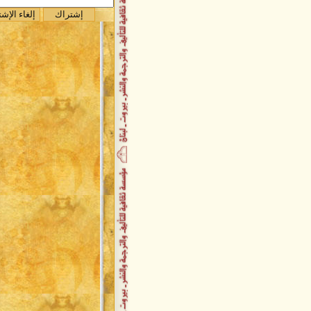
"
صدر حديثاً / قراءة نفسية في واقع
الطف
صدر حديثاً / ديوان جبر مانوليا
صدر حديثاً / فأشارت إليه
صدر حديثاً / رقص على مقامات
المطر
تكريم وحفل توقيع حاشد للسفير
علي عجمي
حفل توقيع أحلام موجوعة
توقيع ديوان حقول الجسد
باسلة زعيتر تُصدر باكورة أعمالها
السفير علي عجمي يُصدر حقول
الجسد
صدر حديثاً عن دار الأمير كتاب عي
الانتصار
جديد دار الأمير : مختصر كتاب الح
للدكتور علي شريعتي
صدر حديثاً كتاب دم ابيض
اصدارات مركز الحضارة لتنمية
الفكر الإسلامي