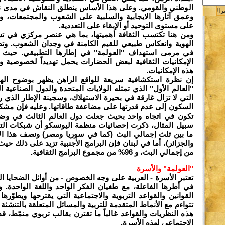
الوطني والقومي. وعلى هذا الأساس ينطلق النقاش في مدى نفعي
ة
وعمق آثارها الايجابية والسلبية على الشعوب والمجتمعات، 
على مستوى التوحيد أو الإبقاء على التعددية.
ومن هنا تكتسب الثقافة أهميتها، بما هي عنصر مركزي في 
الهوية وانعكاس طبيعي للقيم الكامنة في وجدان الشعوب. وت
في مرمى استهداف "العولمة" في إطارها التطبيقي. حيث إ
الإمكانيات الثقافية لبعض الحضارات يحمل تهديداً لخصوصية 
هذه الإمكانيات.
إن نظرة استكشافية سريعة للواقع الراهن يظهر بوضوح اله
"العالم الأول" الذي تمثله الولايات المتحدة والدول الصناعية ا
التي لا تزال غارقة في بحيرة الاستهلاك، وسجينة الإطار الذي
السكون إلى عدم قدرتها على مضاعفة طاقاتها. وعليه فإن مشكلة 
تكون في اتجاه واحد بحيث جعلت دول العالم الثالث في وضع 
سبيل المثال، ذكرت إحصائيات منظمة اليونسكو أن شبكات التلف
ما بين ثلث إجمالي البث (كما في سوريا ومصر) ونصف هذا ال
ن
من إجمالي البث، و 96% من مجموع البرامج الثقافية.
ج
"العولمة" والأسرة
تعتبر الأسرة - العربية على وجه الخصوص - من أوائل الضحايا ال
في أطرها الفاعلة، مع طغيان الفكر الواحد واللغة الواحدة. و
القوانين والقواعد التربوية والاجتماعية التي يقترحها ويطوّره
تتواءم مع الأنماط المتقدمة للتربية والمسائل المتعلقة بالتنشئة ال
هذه النظريات والقواعد غالباً ما تقترن بقالب تربوي منمّط، قد
الاجتماعي لهذه الأسرة.