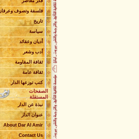
فكر معاصر
العربي
قراءة في كتاب التغيير والإصلاح
فلسفة وتصوف وعرفان
برحيل الحاجة سامية شعيب
«إحكي يا شهرزاد» اهتمام بشؤون
تاريخ
المرأة المعاصرة
سياسة
النموذج وأثره في صناعة الوعي
تبادل الدلالة بين حياة الشاعر وحي
أديان وعقائد
شخوصه
الشيعة والدولة ( الجزء الثاني )
أدب وشعر
الشيعة والدولة ( الجزء الأول )
ثقافة المقاومة
الإمام الخميني من الثورة إلى الدو
العمل الرسالي وتحديات الراهن
ثقافة عامة
توقيع كتاب أغاني القلب في علي
النَّهري
كتب توزعها الدار
حفل توقيع كتاب أغاني القلب
الصفحات
إصدار جديد للدكتور علي شريعتي
المستقلة
صدور كتاب قراءات نقدية في رواي
نبذة عن الدار
شمس
حريق في مخازن دار الأمير
عنوان الدار
دار الأمير تنعى السيد خسرو شاه
إعلان هام
About Dar Al Amir
صدر حديثاً ديوان وطن وغربة
Contact Us
عبد النبي بزي يصدر ديوانه أصحاب