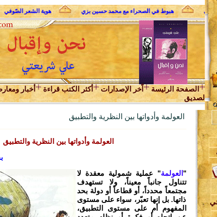
 الثوري
هبوط في الصحراء مع محمد حسين بزي
هوية الشعر الصّوفي
الصفحة الرئيسة
اّخر الإصدارات
أكثر الكتب قراءة
أخبار ومعار
لصديق
العولمة وأدواتها بين النظرية والتطبيق
العولمة وأدواتها بين النظرية والتطبيق
ب
ن
"
العولمة
" عملية شمولية معقدة لا
تتناول جانباً معيناً، ولا تستهدف
مجتمعاً محدداً، أو قطاعاً أو دولة بحد
ذاتها. بل إنها تعبّر، سواء على مستوى
تي
المفهوم أم على مستوى التطبيق،
د
عن اتجاه أو فكرة أو نظام متعدد