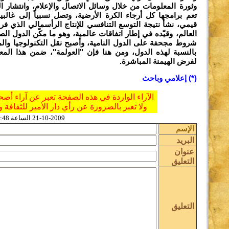
وثورة المعلومات من خلال وسائل الاتصال والإعلام، وانتشار 
تعم برامجها كل أرجاء الكرة الأرضية، وتصل نسبياً إلى غالبي
قيمي، نشأ نتيجة التوسع التنافسي للإنتاج الرأسمالي الذي 
العالم، وقيّده في إطار اتفاقات عالمية، وهو ما مكّن الدول ا
شروط مجحفة على الدول النامية، وأصبح نقل التكنولوجيا والم
بالنسبة لهذه الدول، ومن هنا فإن "العولمة"، ضمن هذا المع
لفرض الهيمنة المباشرة.
(*) إعلامي وباحث
الآراء الواردة في هذه الصفحة تعبر عن آراء أصح
ولا تعبر بالضرورة عن رأي دار الأمير للثقافة و
21-10-2009 الساعة 05:48 عدد القراءات
الإسم
البريد
عنوان
التعليق
التعليق