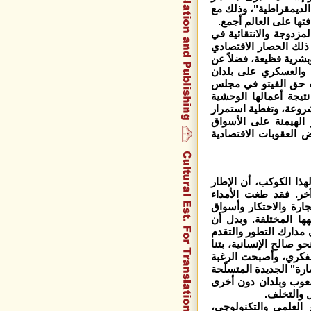
الديمقراطية"، وذلك مع
تها على العالم أجمع.
مزدوجة والانتقائية في
 ذلك الحصار الاقتصادي
بشرية فظيعة، فضلاً عن
ي والعسكري على بلدان
ت حق الفيتو في مجلس
 نتيجة أعمالها الوحشية
روعة، وتغطية استمرار
 الهيمنة على الأسواق
 العقوبات الاقتصادية
هذا الكوكب، أن الإطار
ر. فقد طغت الأمداء
جارة والاحتكار وأسواق
هها المختلفة. وبدل أن
 مدارك التطور والتقدم
 صالح الإنسانية، بتنا
لفكري، وأصبحت الرغبة
ارة" الجديدة المتسلّحة
شعوب وبلدان دون أخرى
ل والتخلف.
العلمي والتكنولوجي،