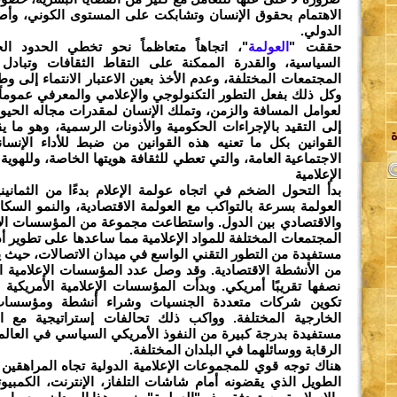
الاهتمام بحقوق الإنسان وتشابكت على المستوى الكوني، وأص
الدولي.
حققت "
العولمة
"، اتجاهاً متعاظماً نحو تخطي الحدود الج
السياسية، والقدرة الممكنة على التقاط الثقافات وتبادل ا
المجتمعات المختلفة، وعدم الأخذ بعين الاعتبار الانتماء إلى و
وكل ذلك بفعل التطور التكنولوجي والإعلامي والمعرفي عموماً
لعوامل المسافة والزمن، وتملك الإنسان لمقدرات مجاله الحيو
ل
إلى التقيد بالإجراءات الحكومية والأذونات الرسمية، وهو ما ي
القوانين بكل ما تعنيه هذه القوانين من ضبط للأداء الإنسا
الاجتماعية العامة، والتي تعطي للثقافة هويتها الخاصة، وللهوية 
الإعلامية
ا
بدأ التحول الضخم في اتجاه عولمة الإعلام بدءًا من الثمانين
العولمة بسرعة بالتواكب مع العولمة الاقتصادية، والنمو السكا
والاقتصادي بين الدول. واستطاعت مجموعة من المؤسسات الإع
المجتمعات المختلفة للمواد الإعلامية مما ساعدها على تطوير أد
مستفيدة من التطور التقني الواسع في ميدان الاتصالات، حيث يمك
نصفها تقريبًا أمريكي. وبدأت المؤسسات الإعلامية الأمريكية
تكوين شركات متعددة الجنسيات وشراء أنشطة ومؤسسات 
الخارجية المختلفة. وواكب ذلك تحالفات إستراتيجية مع ال
مستفيدة بدرجة كبيرة من النفوذ الأمريكي السياسي في العالم 
الرقابة ووسائلهما في البلدان المختلفة.
هناك توجه قوي للمجموعات الإعلامية الدولية تجاه المراهقين 
الطويل الذي يقضونه أمام شاشات التلفاز، الإنترنت، الكمبيوت