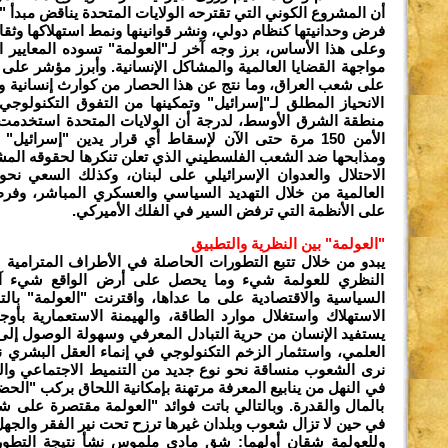
أن المشروع الكوني التي تقترحه الولايات المتحدة يناقض مبدأ "
فرض وحدانيتها كنظام دولي، ونشر قوانينها ونمط استهلاكها وثقاف
وعلى هذا الأساس، برز وجه آخر لـ"العولمة" تسوده المعايير ال
مواجهة القضايا العالمية والمشاكل الإنسانية. وأبرز مؤشر على
على شعب العراق، وما نتج عن هذا الحصار من كوارث إنسانية و
الانحياز المطلق لـ"إسرائيل" وتمكينها من التفوق التكنولوج
منطقة الشرق الأوسط، لدرجة أن الولايات المتحدة استخدم
الأمن 150 مرة حتى الآن لإسقاط أي قرار يدين "إسرائيل"
ومذابحها ضد الشعب الفلسطيني الذي تعلن تنكرها لحقوقه المش
الاحتلال والعدوان الإسرائيلي على لبنان، وكذلك السعي نحو
العالمية من خلال التهديد السياسي والعسكري المباشر، وفرض
على الأنظمة التي ترفض السير في الفلك الأميركي.
"العولمة" بين النظرية والتطبيق
يبدو من خلال تتبع التطورات الحاصلة في الأطراف المترامية ل
النظري للعولمة شيء وما يحصل على أرض الواقع شيء آخ
السياسية والاقتصادية على ما عداها، واقترنت "العولمة" بالت
الاستهلاك واستغلال موارد الطاقة، والهيمنة الاستعمارية بأوج
يستفيد الإنسان من حرية التبادل المعرفي وسهولة الوصول إلى
العلمي، واستثمار الزخم التكنولوجي في إنماء العقل البشري نحو
نرى الشعوب منساقة نحو نوع جديد من التنميط الاجتماعي وا
في النهل من ينابيع المعرفة مرتهنة بإمكانية اللحاق بركب "الحض
بالمال والقدرة. وبالتالي باتت فوائد "العولمة مقتصرة على 
في حين لا تزال شعوب وبلدان غيرها ترزح تحت نير الفقر والجه
وللعولمة شقان أولهما: شق مادي ملموس نشأ نتيجة التطور 