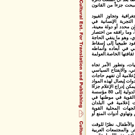
بحت جزءاً من القانون
غرافية وتجاوز القيود
لتجربة الإنسانية في
طن محدد أو دولة معينة،
، وما رافقه من اختصار
ي، وهو ما ينفي الحاجة
قود طبيعياً إلى إسقاط
ني في أبعاده وأنماطه
ثقافتها الخاصة.العولمة
يات، وتطور الأمر تجاه
ني، والانفتاح السياسي
لامية أن تفهم حاجات
وات إيصال لهذه المواد
ن إدراج الإعلام جزءًا
من الأنشطة الاقتصادية. وقد وصل عدد المؤسسات الإعلامية الدولية إلى 80 مؤسسة
 القوية في موطنها في
إعلامية في البلدان
جهات المحلية القوية
وتهاوي أدوات المنع أو
والأطفال، نظرًا للوقت
ر. والمجتمعات العربية