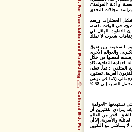
ة أو أذية "العولمة"،
ودراسة مجالات التحقق
تشكيل الحضارات ورسم
صبح، في الوقت نفسه،
ن التفاوت الهائل في
وثقافات شعوب لا تملك
وة السحيقة بين تفوق
لكبرى، والعوالم الأخرى
 رسمته لنفسها من خلال
العولمة الثقافية تكاد
المتلقي دائماً. فعلى
زيون العربية، تستورد
إجمالي (كما في تونس
والجزائر)، أما في لبنان فإن البرامج الأجنبية تزيد على ذلك حيث تصل النسبة إلى 58 %
تي تستهدفها "العولمة"
قد يتراءى للكثيرين أن
ا الشق الآخر من العالم
عائلية والأسرية، إلا أن
 لا يتماشى مع التكوين