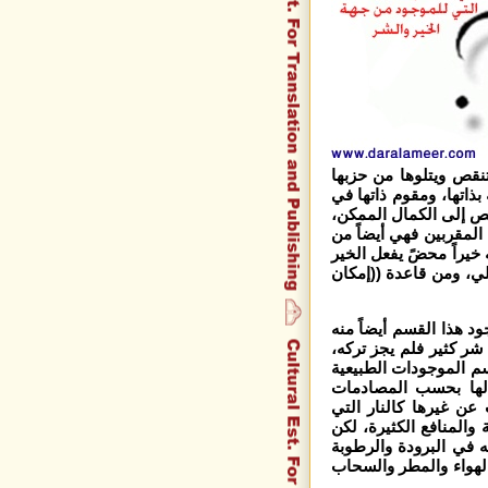
تنقص ويتلوها من حزبها
بذاتها، ومقوم ذاتها في
قص إلى الكمال الممكن،
المقربين فهي أيضاً من
خيراً محضً يفعل الخير
لي، ومن قاعدة ((إمكان
د هذا القسم أيضاً منه
 شر كثير فلم يجز تركه،
سم الموجودات الطبيعية
 لها بحسب المصادمات
 عن غيرها كالنار التي
والمنافع الكثيرة، لكن
ه في البرودة والرطوبة
الهواء والمطر والسحاب