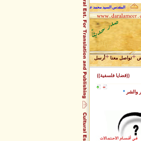
المقدس السيد محمد علي فضل الله وحديث الروح
عبد المجيد زراقط
ض
تواصل معنا
أرسل
((قضايا فلسفية))
ر والشر
*