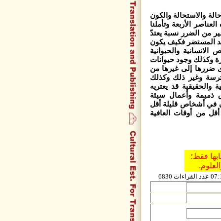
الة والاستحالة والكون
عناصر الأربعة وتأملنا
ر من الضرر نسبة يعتدّ
احد المستضر فكيف يكون
الانسانية والحيوانية
درة وكذلك وجود حيوانات
دى ضررها إلى غيرها من
فترسة وغير ذلك وكذلك
ة والحقيقية قد يعتريه
ق ذميمة وأعمال سيئة
ن في أشخاص قليلة أقل
ل من أوقات العافية
ابها فقط؛
العلوم.
6830