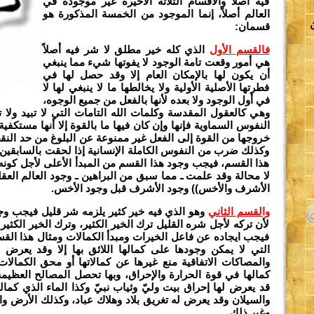
فيه أصلاً والأقسام الثلاثة الأخيرة غير موجودة في
العالم أصلاً، إنما الموجود من الخمسة المذكورة هو
قسمان:
فالقسم الأول
الذي كله خير مطلق لا شر فيه أصلاً
هي أمور وقعت تامة الوجود لا يفوتها شيء مما ينبغي
أن يكون لها بالإمكان العام إلا وقد حصل لها في
فطرتها الأصلية الأولية ولا يخالطها ما لا ينبغي لها لا
اة
في أول الوجود ولا بعده لأنها بالفعل من جميع الوجوه،
وهي كالعقول المقدسة وكلمات الله التامات التي لا تبيد ولا 
النفوس السماوية فإنها وإن كان فيها ما بالقوة إلا أنها مستكفية 
خروجها من القوة إلى الفعل غير ممنوعة عن البلوغ من حد الن
لة
وكذلك ضرب من النفوس الكاملة الإنسانية إذا لحقت بالسابقين 
هذا القسم، فيجب وجود هذا القسم من المبدأ الأعلى لأجل كونه 
لا محالة وقد علمت ـ مما سبق من البراهين ـ وجود العالم العق
الأشرف والأخس)) وجود الأشرف قبل وجود الأخس.
والقسم الثاني
وهو الذي فيه خير كثير يلزمه شر قليل فيجب وجو
لأن تركه لأجل شره القليل ترك الخير الكثير، وترك الخير الكثير
ة
فيجب ايجاده عن فاعل الخيرات ومبدأ الكمالات ومثال هذا الق
التي لا يمكن وجودها على كمالها اللائق بها إلا وقد يعرض
والمصاكات الاتفاقية منع غيرها عن كمالاتها أو محق الكمالات
ي
كمالها في قوة الحرارة والإحراق، وبها تحصل المصالح العظيمة 
قد يعرض لها إحراق بيت وليّ وثياب نبيّ وكذا الماء الذي كمال
والسيلان وقد يعرض له تغريق بلاد وهلاك عباد، وكذلك الأرض و
وغير ذلك.