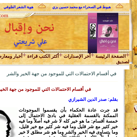
لثوري
هبوط في الصحراء مع محمد حسين بزي
هوية الشعر الصّوفي
الصفحة الرئيسة
اّخر الإصدارات
أكثر الكتب قراءة
أخبار ومعار
لصديق
في أقسام الاحتمالات التي للموجود من جهة الخير والشر
في أقسام الاحتمالات التي للموجود من جهة الخي
بقلم: صدر الدين الشيرازي
ن
قد جرت عادة الحكماء بأن يقسموا الموجودات
الممكنة بالقسمة العقلية في بادئ الاحتمال إلى
خمسة أقسام: ما هو خير كله لا شر فيه أصلاً وما فيه
خير كثير مع شر قليل وما فيه شر كثير مع خير قليل،
تي
وما يتساوى فيه الخير والشر وما هو شر مطلق لا خير
د