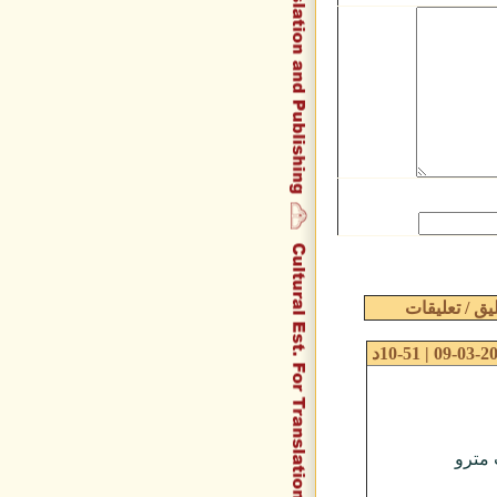
09-03 | 10-51د
 مترو