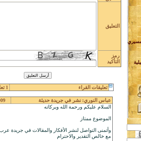
التعليق
مسيري
رمز
ة
التأكيد
لية
ف
تعليقات القراء
1 تعليق / تعليقات
ة
عباس النوري: نشر في جريدة حديثة
-2009
السلام عليكم ورحمة الله وبركاته
ي
الموضوع ممتاز
وأتمنى التواصل لنشر الأفكار والمقالات في جريدة عرب
مع خالص التقدير والاحترام
ة