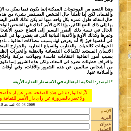
وهذا القسم من الموجودات الممكنة إنما يكون فيما يمكن يه الإح
والفساد، لكن إذا تأملنا حال الشخص المستضر بشيء من هذه ال
حال انتفائه طول عمره بكل واحد منها لم يكن لذلك القدر اليسي
بها إلى ذلك النفع الكثير، وإذا كان الأمر كذلك في الشخص الو
الحال في نسبة ذلك الضرر اليسير إلى انتفاع جميع الأشخاص 
وغيرها وكذلك الأوية والأغذية النباتية التي قد يتضرر بها في الن
ل
في أنفسها خيرٌ إلا أنه يعرض لهاـ بسبب مصاكات اتفاقية ـ ـا
الحيوانات كالحيات والعقارب والسباع الضارية والجوارح الم
الانسان المستعد للكمالات النفسانية والعقلية والخيرات الظني
بسبب أمور اتفاقية اعتقادات فاسدة وجهالات مركبة وأخلا
واقتراف خطيئات تضره في المعاد، ولكن هذه الشرور إنما تكو
ا
من أشخاص سالمين عن هذه الشرور والآفات، وفي أوقات أق
والسلامة عنها.
* المصدر: الحكمة المتعالية في الاسسفار العقلية الأربعة.
الآراء الواردة في هذه الصفحة تعبر عن آراء أصح
ولا تعبر بالضرورة عن رأي دار الأمير للثقافة و
09-03-2009 الساعة 07:18 عدد القراءات
الإسم
البريد
عنوان
التعليق